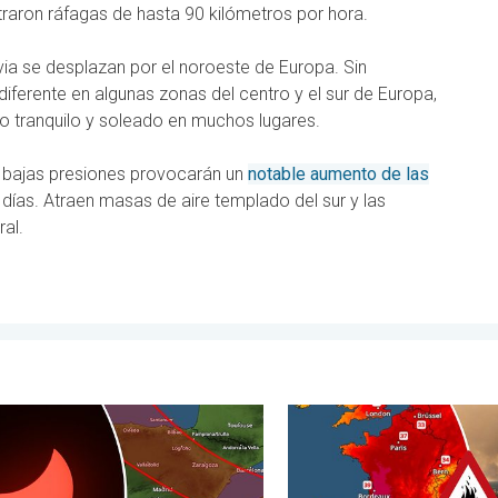
raron ráfagas de hasta 90 kilómetros por hora.
ia se desplazan por el noroeste de Europa. Sin
iferente en algunas zonas del centro y el sur de Europa,
o tranquilo y soleado en muchos lugares.
s bajas presiones provocarán un
notable aumento de las
días. Atraen masas de aire templado del sur y las
al.
lado. . . miércoles, 29 de julio de 2026
alles del eclipse en España. Lo que necesitas saber. . . doming
Incendios forestales en Esp