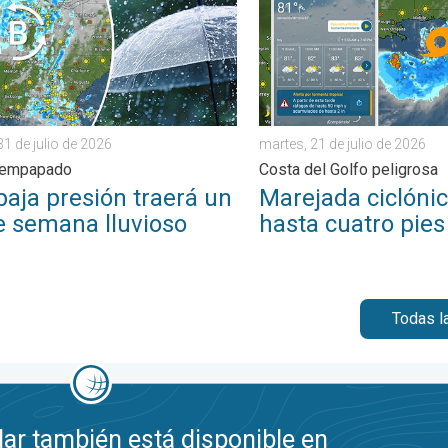
31 de julio de 2026
martes, 21 de julio de 2026
e empapado
Costa del Golfo peligrosa
baja presión traerá un
Marejada ciclóni
de semana lluvioso
hasta cuatro pies
Todas l
ar también está disponible en