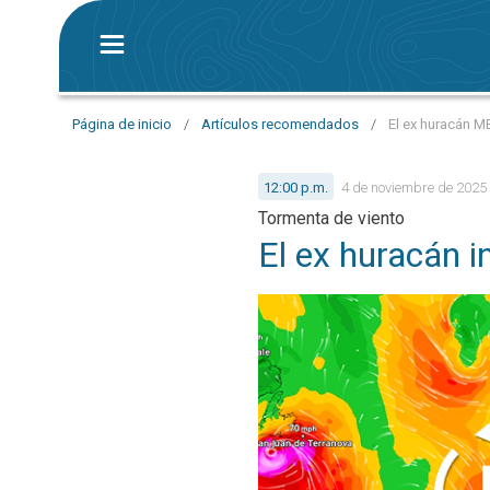
Página de inicio
/
Artículos recomendados
/
El ex huracán M
12:00 p.m.
4 de noviembre de 2025
Tormenta de viento
El ex huracán i