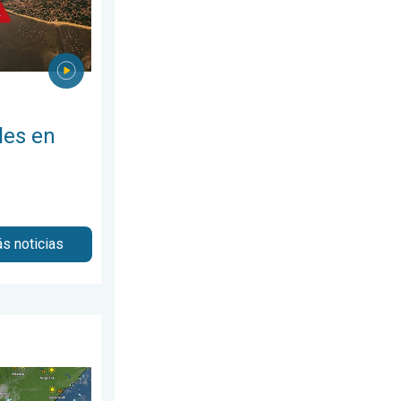
les en
s noticias
viernes, 31 de julio de 2026
 cuatro pies. Costa del Golfo peligrosa. . . martes, 21 de julio 