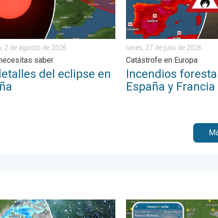
, 2 de agosto de 2026
lunes, 27 de julio de 2026
necesitas saber
Catástrofe en Europa
etalles del eclipse en
Incendios foresta
ña
España y Francia
Má
n de semana. . . jueves, 30 de julio de 2026
a presión traerá un fin de semana lluvioso. El Este empapado. . . 
Marejada ciclónica de hasta