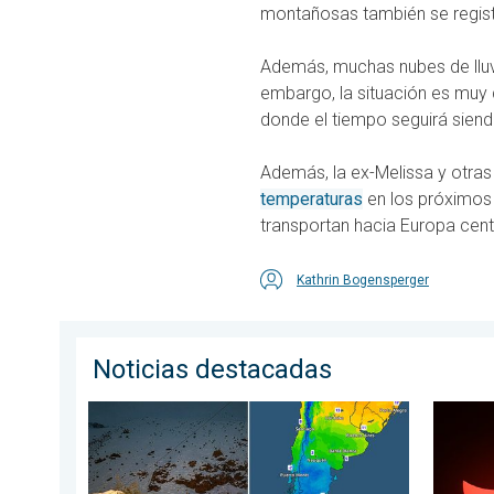
montañosas también se regist
Además, muchas nubes de lluv
embargo, la situación es muy d
donde el tiempo seguirá siend
Además, la ex-Melissa y otra
temperaturas
en los próximos 
transportan hacia Europa centr
Kathrin Bogensperger
Noticias destacadas
Nieve y heladas en el hemisferio sur. Invierno al otro 
Los det