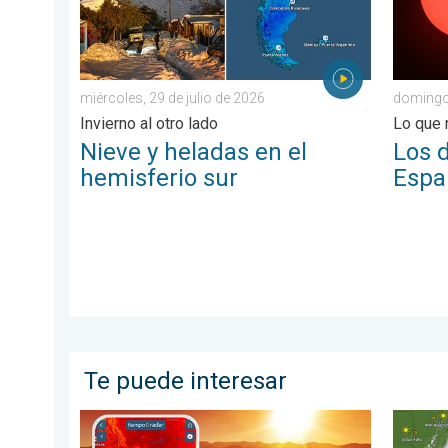
miércoles, 29 de julio de 2026
domingo
Invierno al otro lado
Lo que 
Nieve y heladas en el
Los d
hemisferio sur
Espa
Te puede interesar
Agosto empieza con un calor abrasador. Previa del fi
Una baj