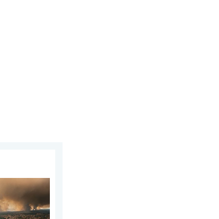
o, 2 de agosto de 2026
aña y Francia. Catástrofe en Europa. . . lunes, 27 de julio de 20