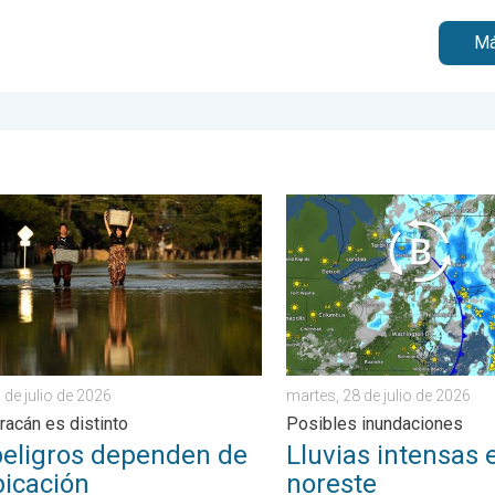
Má
n de semana. . . jueves, 30 de julio de 2026
igros dependen de su ubicación. Cada huracán es distinto. . . lun
Lluvias intensas en el nore
 de julio de 2026
martes, 28 de julio de 2026
racán es distinto
Posibles inundaciones
peligros dependen de
Lluvias intensas 
bicación
noreste