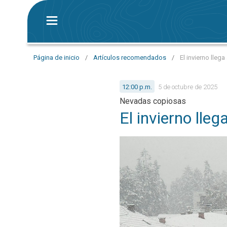
Página de inicio
/
Artículos recomendados
/
El invierno lleg
12:00 p.m.
5 de octubre de 2025
Nevadas copiosas
El invierno lleg