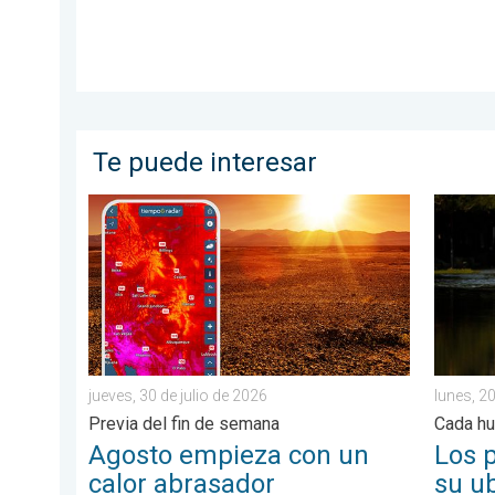
Te puede interesar
Agosto empieza con un calor abrasador. Previa del fi
Los pel
jueves, 30 de julio de 2026
lunes, 20
Previa del fin de semana
Cada hu
Agosto empieza con un
Los 
calor abrasador
su u