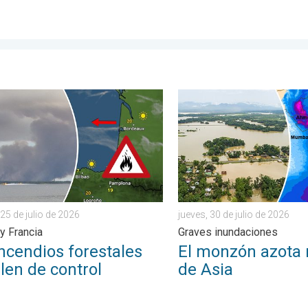
gran tamaño. . . domingo, 26 de julio de 2026
endios forestales se salen de control. España y Francia. . . sába
El monzón azota regiones de
25 de julio de 2026
jueves, 30 de julio de 2026
y Francia
Graves inundaciones
ncendios forestales
El monzón azota 
len de control
de Asia