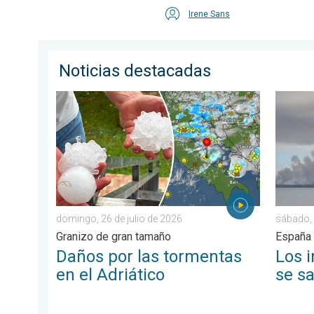
Irene Sans
Noticias destacadas
Daños por las tormentas en el Adriático. Granizo de 
Los inc
domingo, 26 de julio de 2026
sábado, 
Granizo de gran tamaño
España 
Daños por las tormentas
Los i
en el Adriático
se sa