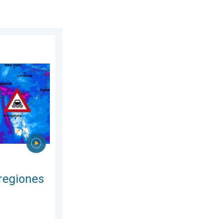
do, 25 de julio de 2026
 Asia. Graves inundaciones. . . jueves, 30 de julio de 2026
regiones