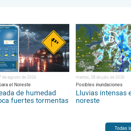
 Este empapado. . . viernes, 31 de julio de 2026
da de humedad provoca fuertes tormentas. Diluvio para el Norest
Lluvias intensas en el nore
 7 de agosto de 2026
martes, 28 de julio de 2026
 para el Noreste
Posibles inundaciones
leada de humedad
Lluvias intensas 
oca fuertes tormentas
noreste
Todas l