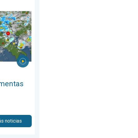
e julio de 2026
 el Adriático. Granizo de gran tamaño. . . domingo, 26 de julio 
rmentas
s noticias