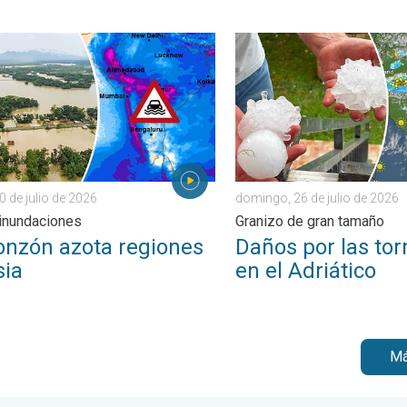
. . . miércoles, 5 de agosto de 2026
ón azota regiones de Asia. Graves inundaciones. . . jueves, 30 d
Daños por las tormentas en
0 de julio de 2026
domingo, 26 de julio de 2026
inundaciones
Granizo de gran tamaño
onzón azota regiones
Daños por las to
sia
en el Adriático
Má