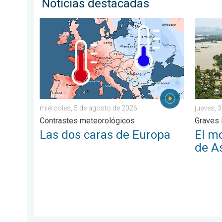
Noticias destacadas
Las dos caras de Europa. Contrastes meteorológicos
El monz
miércoles, 5 de agosto de 2026
jueves, 3
Contrastes meteorológicos
Graves 
Las dos caras de Europa
El m
de A