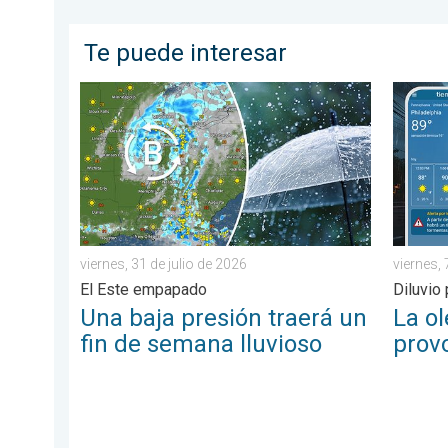
Te puede interesar
Una baja presión traerá un fin de semana lluvioso. El
La olea
viernes, 31 de julio de 2026
viernes,
El Este empapado
Diluvio
Una baja presión traerá un
La o
fin de semana lluvioso
prov