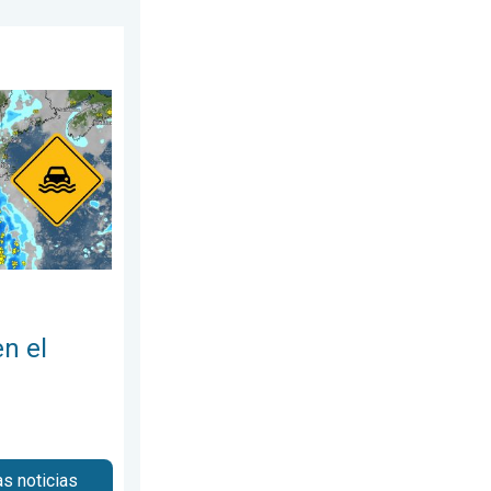
e. . . viernes, 7 de agosto de 2026
ste. Posibles inundaciones. . . martes, 28 de julio de 2026
en el
as noticias