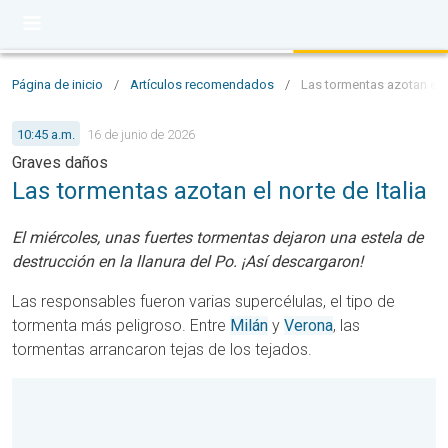
Página de inicio
/
Artículos recomendados
/
Las tormentas azotan el no
10:45 a.m.
16 de junio de 2026
Graves daños
Las tormentas azotan el norte de Italia
El miércoles, unas fuertes tormentas dejaron una estela de
destrucción en la llanura del Po. ¡Así descargaron!
Las responsables fueron varias supercélulas, el tipo de
tormenta más peligroso. Entre
Milán
y
Verona
, las
tormentas arrancaron tejas de los tejados.