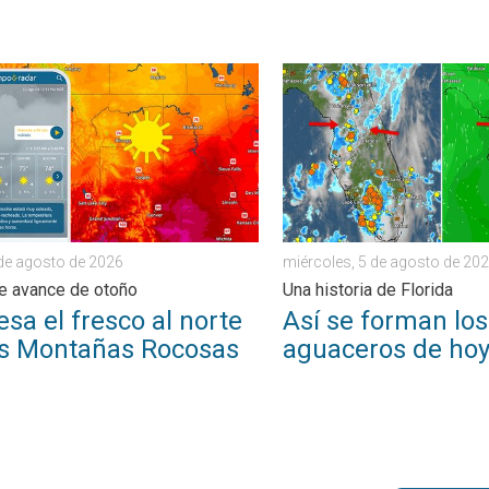
arios días terminará pronto. Sureste de EE. UU.. . . viernes, 24 d
 el fresco al norte de las Montañas Rocosas. Un breve avance d
Así se forman los aguaceros
 de agosto de 2026
miércoles, 5 de agosto de 20
e avance de otoño
Una historia de Florida
sa el fresco al norte
Así se forman los
as Montañas Rocosas
aguaceros de ho