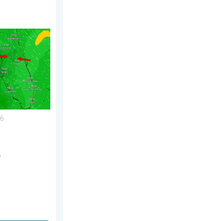
e julio de 2026
e otoño. . . lunes, 3 de agosto de 2026
 de hoy. Una historia de Florida. . . miércoles, 5 de agosto de
26
y