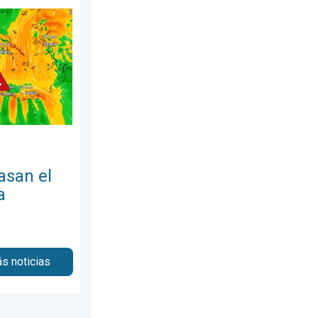
, 27 de julio de 2026
ureste de Europa. Calor y mucho viento. . . sábado, 1 de agosto
asan el
a
s noticias