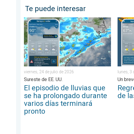
Te puede interesar
El episodio de lluvias que se ha prolongado durante v
Regresa
viernes, 24 de julio de 2026
lunes, 3
Sureste de EE. UU.
Un brev
El episodio de lluvias que
Regre
se ha prolongado durante
de l
varios días terminará
pronto