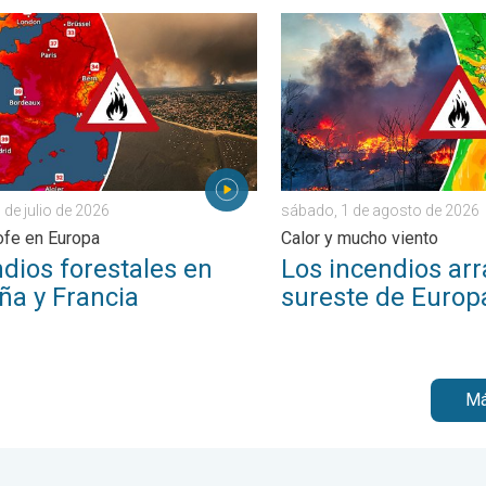
s saber. . . domingo, 2 de agosto de 2026
os forestales en España y Francia. Catástrofe en Europa. . . lunes
Los incendios arrasan el s
 de julio de 2026
sábado, 1 de agosto de 2026
ofe en Europa
Calor y mucho viento
dios forestales en
Los incendios arr
ña y Francia
sureste de Europ
Má