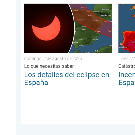
Los detalles del eclipse en España. Lo que necesita
Incendi
domingo, 2 de agosto de 2026
lunes, 27
Lo que necesitas saber
Catástr
Los detalles del eclipse en
Incen
España
Espa