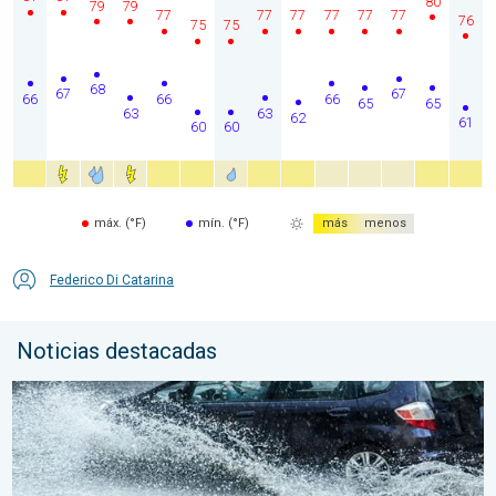
80
79
79
77
77
77
77
77
77
76
75
75
68
67
67
66
66
66
65
65
63
63
62
61
60
60
máx. (°F)
mín. (°F)
más
menos
Federico Di Catarina
Noticias destacadas
Carreteras inundadas peligrosas. Medidas de seguridad. . . lu