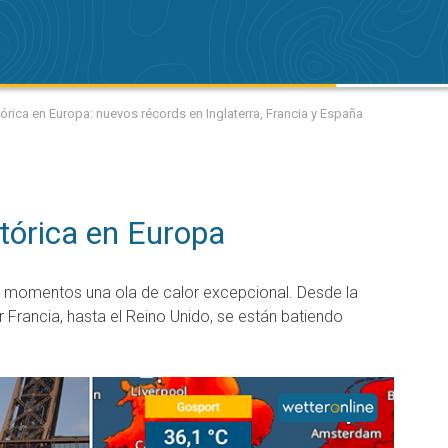
tórica en Europa: nuevos récords en Inglaterra, Francia y España
stórica en Europa
s momentos una ola de calor excepcional. Desde la
 Francia, hasta el Reino Unido, se están batiendo