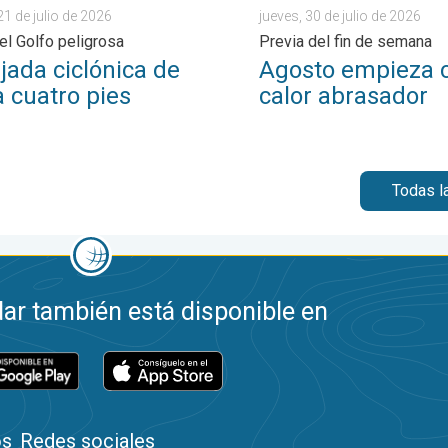
21 de julio de 2026
jueves, 30 de julio de 2026
el Golfo peligrosa
Previa del fin de semana
jada ciclónica de
Agosto empieza 
a cuatro pies
calor abrasador
Todas l
ar también está disponible en
os
Redes sociales