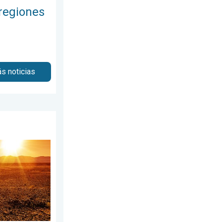
regiones
s noticias
martes, 21 de julio de 2026
r abrasador. Previa del fin de semana. . . jueves, 30 de julio d