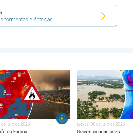
pa
as tormentas eléctricas
. . . miércoles, 5 de agosto de 2026
os forestales en España y Francia. Catástrofe en Europa. . . lunes
El monzón azota regiones de
 de julio de 2026
jueves, 30 de julio de 2026
ofe en Europa
Graves inundaciones