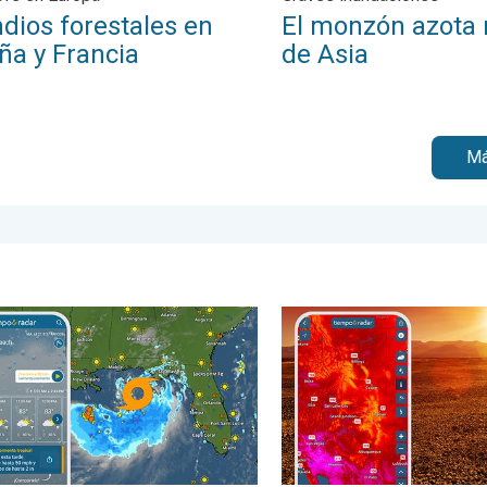
dios forestales en
El monzón azota 
ña y Francia
de Asia
Má
Florida. . . miércoles, 5 de agosto de 2026
a ciclónica de hasta cuatro pies. Costa del Golfo peligrosa. . . 
Agosto empieza con un calo