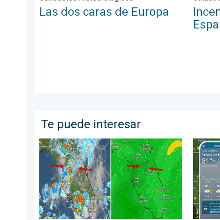
Las dos caras de Europa
Incen
Espa
Te puede interesar
Así se forman los aguaceros de hoy. Una historia de 
Marejad