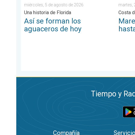
miércoles, 5 de agosto de 2026
martes, 
Una historia de Florida
Costa d
Así se forman los
Mare
aguaceros de hoy
hast
Tiempo y Rad
Compañía
Servici