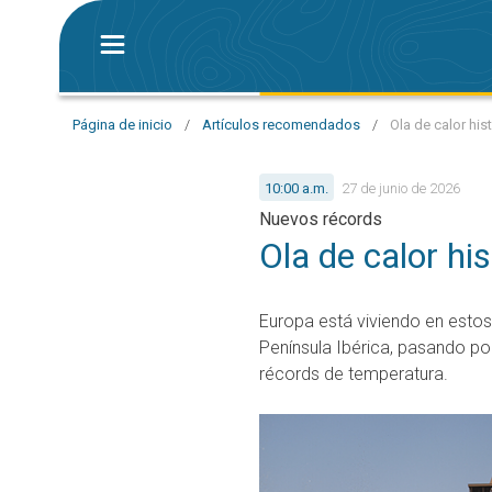
Página de inicio
/
Artículos recomendados
/
Ola de calor his
10:00 a.m.
27 de junio de 2026
Nuevos récords
Ola de calor hi
Europa está viviendo en esto
Península Ibérica, pasando por
récords de temperatura.