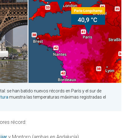
al: se han batido nuevos récords en París y el sur de
tura
muestra las temperaturas máximas registradas el
lores récord:
újar
y Montoro (ambas en Andalucía)