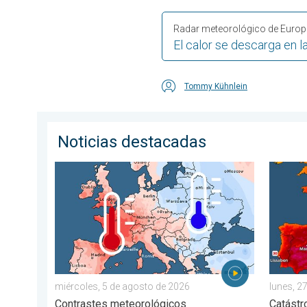
Radar meteorológico de Euro
El calor se descarga en l
Tommy Kühnlein
Noticias destacadas
Las dos caras de Europa. Contrastes meteorológicos
Incendi
miércoles, 5 de agosto de 2026
lunes, 27
Contrastes meteorológicos
Catástr