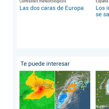
Contrastes meteorológicos
España 
Las dos caras de Europa
Los i
se sa
Te puede interesar
Bertha, con su forma asimétrica, avanza hacia el oest
Una baj