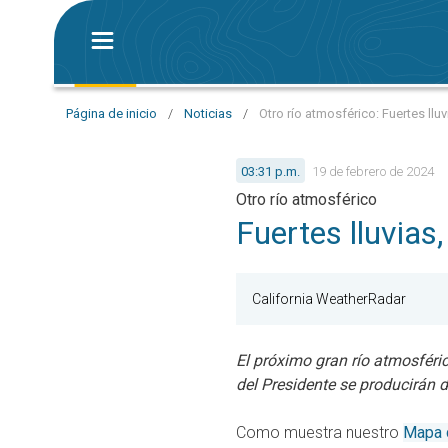
Página de inicio
/
Noticias
/
Otro río atmosférico: Fuertes lluv
03:31 p.m.
19 de febrero de 2024
Otro río atmosférico
Fuertes lluvias,
California WeatherRadar
El próximo gran río atmosféri
del Presidente se producirán 
Como muestra nuestro
Mapa 