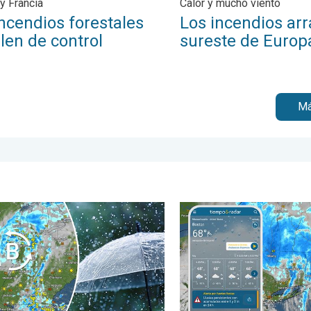
y Francia
Calor y mucho viento
ncendios forestales
Los incendios arr
len de control
sureste de Europ
Má
e. ¿A quién afectará?. . . jueves, 23 de julio de 2026
a presión traerá un fin de semana lluvioso. El Este empapado. . . 
Las lluvias torrenciales se 