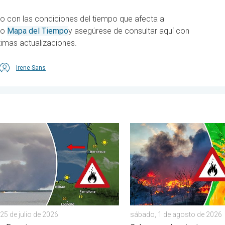
o con las condiciones del tiempo que afecta a
tro
Mapa del Tiempo
y asegúrese de consultar aquí con
timas actualizaciones.
Irene Sans
. . . miércoles, 5 de agosto de 2026
endios forestales se salen de control. España y Francia. . . sába
Los incendios arrasan el s
25 de julio de 2026
sábado, 1 de agosto de 2026