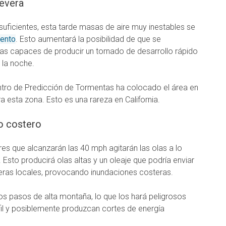
evera
n suficientes, esta tarde masas de aire muy inestables se
mento
. Esto aumentará la posibilidad de que se
cas capaces de producir un tornado de desarrollo rápido
 la noche.
Centro de Predicción de Tormentas ha colocado el área en
ara esta zona. Esto es una rareza en California.
ro costero
tres que alcanzarán las 40 mph agitarán las olas a lo
. Esto producirá olas altas y un oleaje que podría enviar
ras locales, provocando inundaciones costeras.
los pasos de alta montaña, lo que los hará peligrosos
rfil y posiblemente produzcan cortes de energía