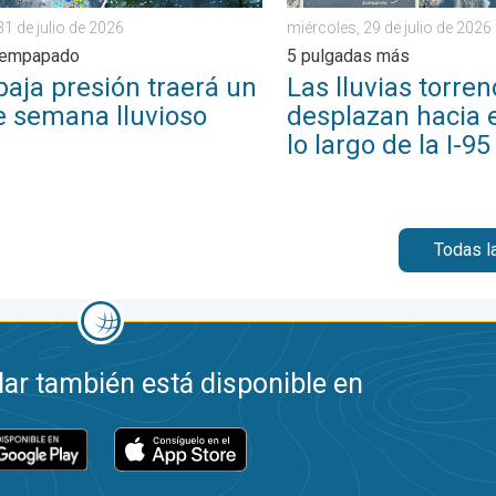
31 de julio de 2026
miércoles, 29 de julio de 2026
e empapado
5 pulgadas más
baja presión traerá un
Las lluvias torren
de semana lluvioso
desplazan hacia e
lo largo de la I-95
Todas l
ar también está disponible en