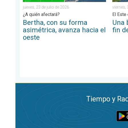
jueves, 23 de julio de 2026
viernes, 
¿A quién afectará?
El Est
Bertha, con su forma
Una 
asimétrica, avanza hacia el
fin 
oeste
Tiempo y Rad