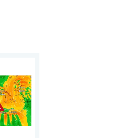
do, 25 de julio de 2026
ureste de Europa. Calor y mucho viento. . . sábado, 1 de agosto