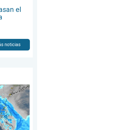
asan el
a
s noticias
viernes, 31 de julio de 2026
desplazan hacia el norte a lo largo de la I-95. 5 pulgadas más. . 