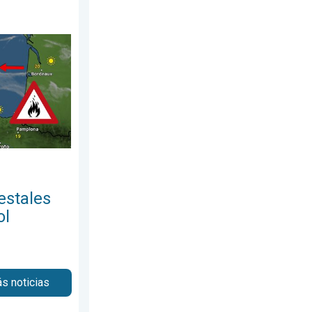
mingo, 26 de julio de 2026
 salen de control. España y Francia. . . sábado, 25 de julio de 2
estales
ol
s noticias