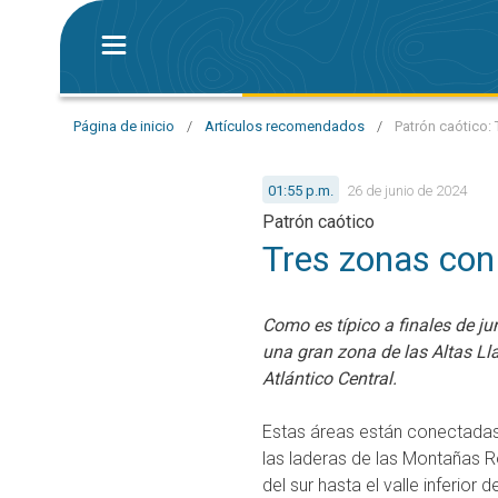
Página de inicio
/
Artículos recomendados
/
Patrón caótico:
01:55 p.m.
26 de junio de 2024
Patrón caótico
Tres zonas con
Como es típico a finales de ju
una gran zona de las Altas Lla
Atlántico Central.
Estas áreas están conectadas 
las laderas de las Montañas Ro
del sur hasta el valle inferior