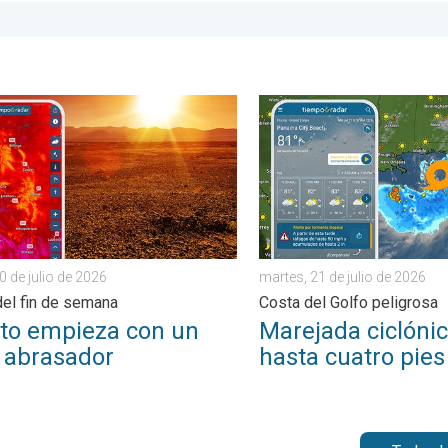
. Un breve avance de otoño. . . lunes, 3 de agosto de 2026
empieza con un calor abrasador. Previa del fin de semana. . . ju
Marejada ciclónica de hasta
0 de julio de 2026
martes, 21 de julio de 2026
del fin de semana
Costa del Golfo peligrosa
to empieza con un
Marejada ciclóni
r abrasador
hasta cuatro pies