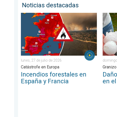
Noticias destacadas
Incendios forestales en España y Francia. Catástrofe 
Daños p
lunes, 27 de julio de 2026
domingo,
Catástrofe en Europa
Granizo
Incendios forestales en
Daño
España y Francia
en el