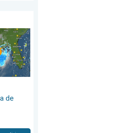
eves, 30 de julio de 2026
 cuatro pies. Costa del Golfo peligrosa. . . martes, 21 de julio 
ca de