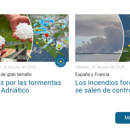
en Europa. . . lunes, 27 de julio de 2026
or las tormentas en el Adriático. Granizo de gran tamaño. . . do
Los incendios forestales se
 26 de julio de 2026
sábado, 25 de julio de 2026
 de gran tamaño
España y Francia
s por las tormentas
Los incendios for
 Adriático
se salen de contr
Má