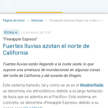
Página de inicio
/
Noticias
/
Pineapple Express llega a la costa oeste
05:54 p.m.
24 de febrero de 2026
"Pineapple Express"
Fuertes lluvias azotan el norte de
California
Fuertes lluvias están llegando a la costa oeste, lo que
supone una amenaza de inundaciones en algunas zonas
del norte de California y del sureste de Oregón.
Este sistema húmedo, tal y como se ve en el
WeatherRadar
,
se denomina «río atmosférico» debido a su largo tentáculo
de lluvia que se adentra en el Pacífico.
Este sistema, en
concreto, se denomina «Pineapple Express» debido a su