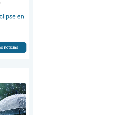
6
clipse en
s noticias
. 5 pulgadas más. . . miércoles, 29 de julio de 2026
fin de semana lluvioso. El Este empapado. . . viernes, 31 de juli