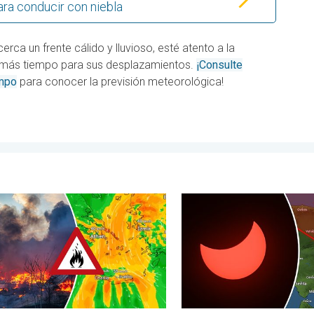
ra conducir con niebla
cerca un frente cálido y lluvioso, esté atento a la
e más tiempo para sus desplazamientos.
¡Consulte
empo
para conocer la previsión meteorológica!
ad. . . lunes, 3 de agosto de 2026
endios arrasan el sureste de Europa. Calor y mucho viento. . . 
Los detalles del eclipse e