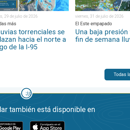
s, 29 de julio de 2026
viernes, 31 de julio de 2026
adas más
El Este empapado
luvias torrenciales se
Una baja presión 
azan hacia el norte a
fin de semana llu
rgo de la I-95
Todas l
ar también está disponible en