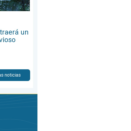
traerá un
vioso
as noticias