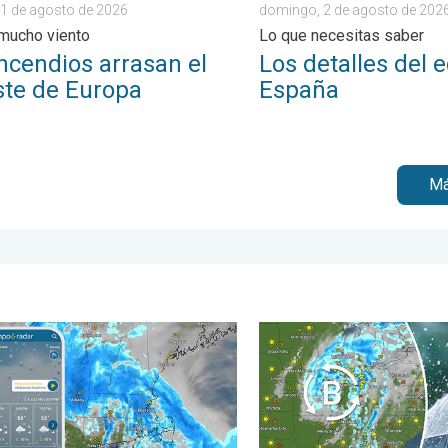
1 de agosto de 2026
domingo, 2 de agosto de 202
 mucho viento
Lo que necesitas saber
ncendios arrasan el
Los detalles del e
ste de Europa
España
Má
Florida. . . miércoles, 5 de agosto de 2026
ias torrenciales se desplazan hacia el norte a lo largo de la I-95
Una baja presión traerá un 