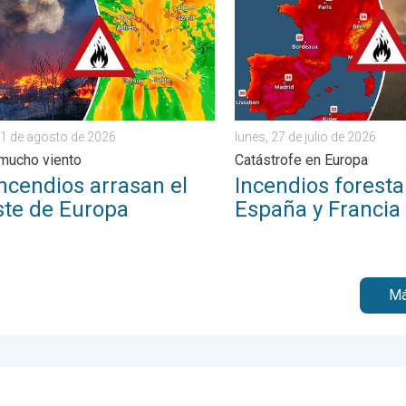
1 de agosto de 2026
lunes, 27 de julio de 2026
 mucho viento
Catástrofe en Europa
ncendios arrasan el
Incendios foresta
ste de Europa
España y Francia
Má