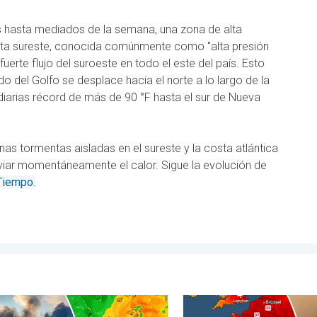
s hasta mediados de la semana, una zona de alta
osta sureste, conocida comúnmente como "alta presión
uerte flujo del suroeste en todo el este del país. Esto
do del Golfo se desplace hacia el norte a lo largo de la
arias récord de más de 90 °F hasta el sur de Nueva
as tormentas aisladas en el sureste y la costa atlántica
aliviar momentáneamente el calor. Sigue la evolución de
Tiempo.
ad. . . lunes, 3 de agosto de 2026
endios arrasan el sureste de Europa. Calor y mucho viento. . . 
Incendios forestales en Esp