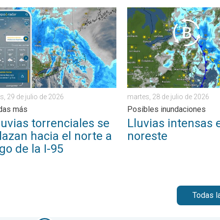
n de semana. . . jueves, 30 de julio de 2026
ias torrenciales se desplazan hacia el norte a lo largo de la I-95
Lluvias intensas en el nore
s, 29 de julio de 2026
martes, 28 de julio de 2026
adas más
Posibles inundaciones
luvias torrenciales se
Lluvias intensas 
azan hacia el norte a
noreste
rgo de la I-95
Todas l