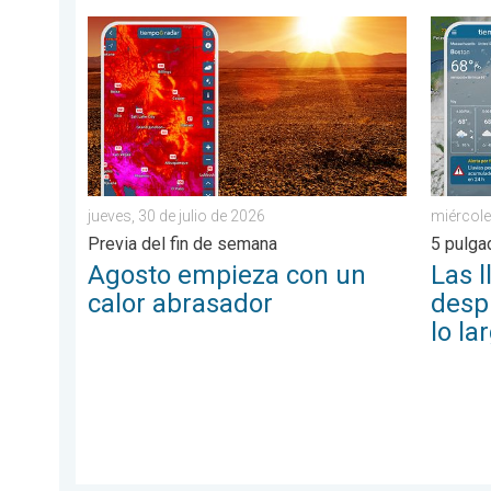
Agosto empieza con un calor abrasador. Previa del fi
Las lluv
jueves, 30 de julio de 2026
miércole
Previa del fin de semana
5 pulg
Agosto empieza con un
Las l
calor abrasador
despl
lo la