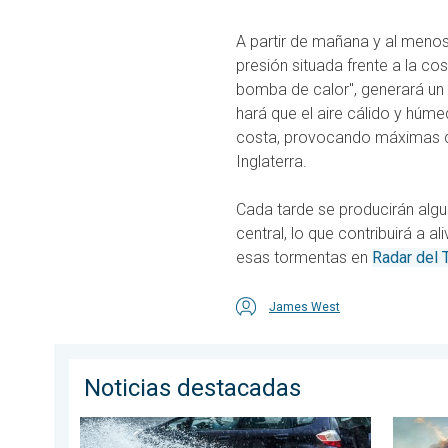
A partir de mañana y al meno
presión situada frente a la c
bomba de calor", generará un f
hará que el aire cálido y húme
costa, provocando máximas di
Inglaterra.
Cada tarde se producirán algun
central, lo que contribuirá a 
esas tormentas en
Radar del 
James West
Noticias destacadas
Carreteras inundadas peligrosas. Medidas de segurid
Los inc