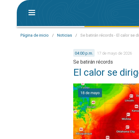
Página de inicio
/
Noticias
/
Se batirán récords - El calor se di
04:00 p.m.
17 de mayo de 2026
Se batirán récords
El calor se diri