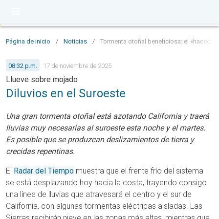
Página de inicio
/
Noticias
/
Tormenta otoñal beneficiosa: el «hacedor d
08:32 p.m.
17 de noviembre de 2025
Llueve sobre mojado
Diluvios en el Suroeste
Una gran tormenta otoñal está azotando California y traerá
lluvias muy necesarias al suroeste esta noche y el martes.
Es posible que se produzcan deslizamientos de tierra y
crecidas repentinas.
El
Radar del Tiempo
muestra que el frente frío del sistema
se está desplazando hoy hacia la costa, trayendo consigo
una línea de lluvias que atravesará el centro y el sur de
California, con algunas tormentas eléctricas aisladas. Las
Sierras recibirán nieve en las zonas más altas, mientras que