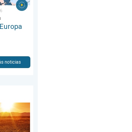
26
s
 Europa
s noticias
e julio de 2026
de agosto de 2026
r abrasador. Previa del fin de semana. . . jueves, 30 de julio d