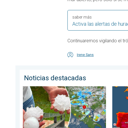
saber más
Activa las alertas de hur
Continuaremos vigilando el t
Irene Sans
Noticias destacadas
Daños por las tormentas en el Adriático. Granizo de 
Incendi