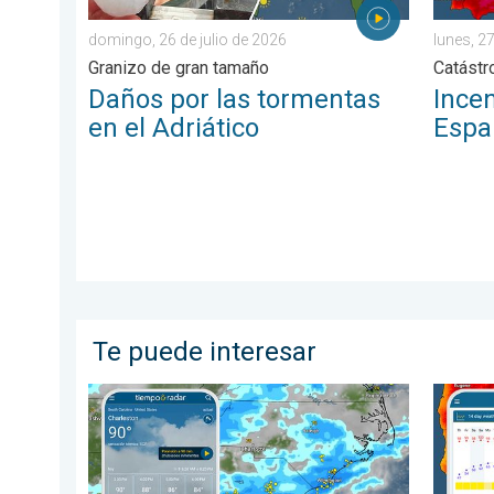
domingo, 26 de julio de 2026
lunes, 27
Granizo de gran tamaño
Catástr
Daños por las tormentas
Incen
en el Adriático
Espa
Te puede interesar
El episodio de lluvias que se ha prolongado durante v
Salto d