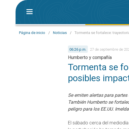
Página de inicio
/
Noticias
/
Tormenta se fortalece: trayector
06:26 p.m.
27 de septiembre de 20
Humberto y compañía
Tormenta se for
posibles impac
Se emiten alertas para partes 
También Humberto se fortalec
peligro para los EE.UU. Imelda 
El sábado cerca del mediodía