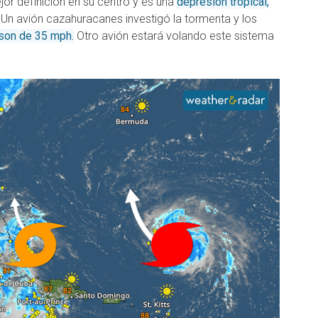
or definición en su centro y es una
depresión tropical,
Un avión cazahuracanes investigó la tormenta y los
son de 35 mph.
Otro avión estará volando este sistema