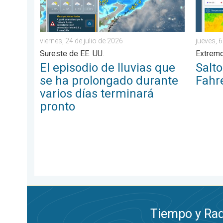
viernes, 24 de julio de 2026
jueves, 
Sureste de EE. UU.
Extremo
El episodio de lluvias que
Salt
se ha prolongado durante
Fahr
varios días terminará
pronto
Tiempo y Rad