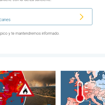
acanes
rópico y te mantendremos informado.
gran tamaño. . . domingo, 26 de julio de 2026
os forestales en España y Francia. Catástrofe en Europa. . . lunes
Las dos caras de Europa. 