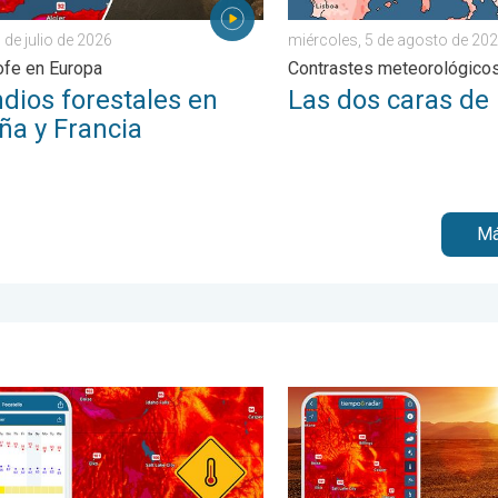
 de julio de 2026
miércoles, 5 de agosto de 20
ofe en Europa
Contrastes meteorológico
dios forestales en
Las dos caras de
ña y Francia
Má
arios días terminará pronto. Sureste de EE. UU.. . . viernes, 24 d
e 50 grados Fahrenheit. Extremos en el Noroeste. . . jueves, 6 
Agosto empieza con un calo