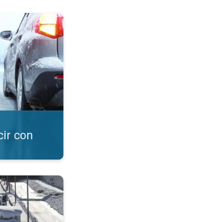
y nieve. Consejos. . .
cir con
. Seguridad vial. . .