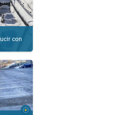
ucir con
aciones invernales. Nieve, aguanieve, granizo. . .