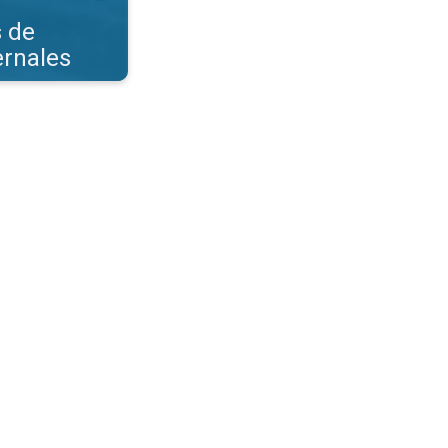
s de
ernales