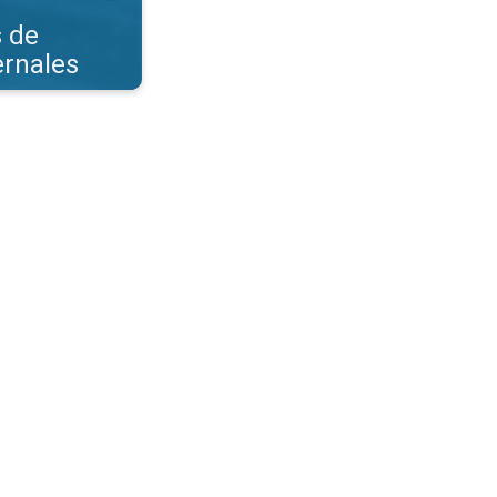
s de
ernales