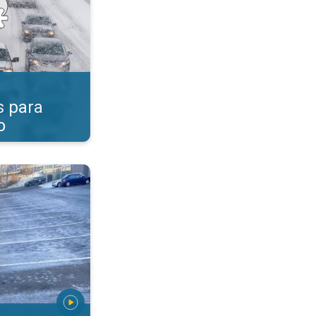
s para
o
aciones invernales. Nieve, aguanieve, granizo. . .