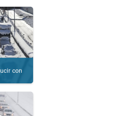
. Seguridad vial. . .
ucir con
r en invierno. Seguridad vial en nieve. . .