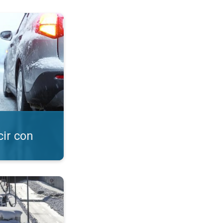
y nieve. Consejos. . .
cir con
. Seguridad vial. . .