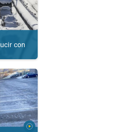
ucir con
aciones invernales. Nieve, aguanieve, granizo. . .