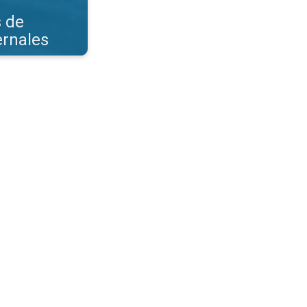
s de
ernales