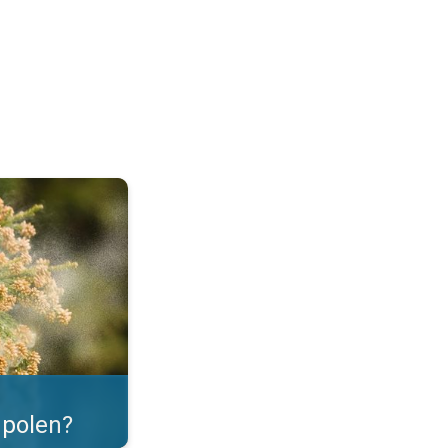
as. . .
polen?