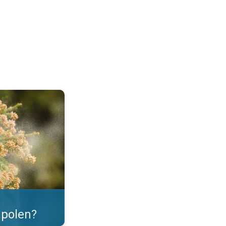
as. . .
polen?