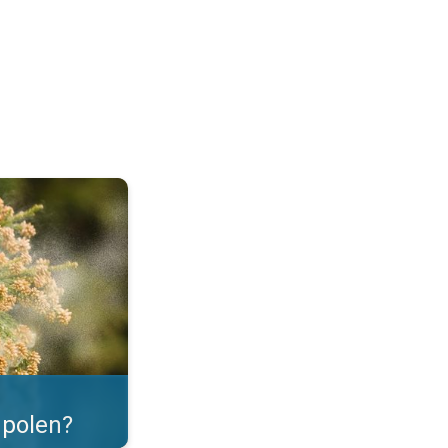
as. . .
polen?