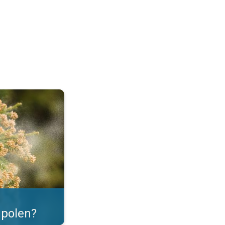
as. . .
polen?