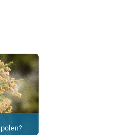
as. . .
polen?