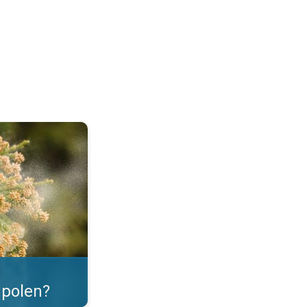
as. . .
polen?