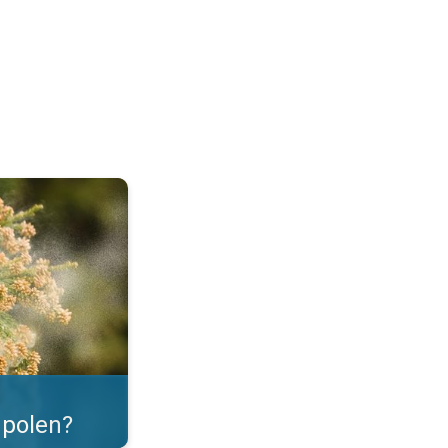
as. . .
polen?