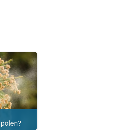
as. . .
polen?