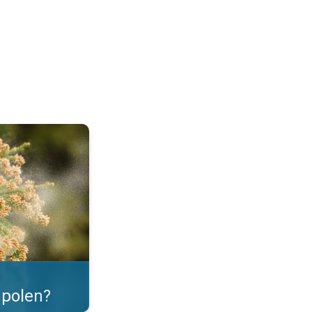
as. . .
polen?