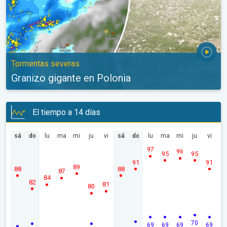
Tormentas severas
Granizo gigante en Polonia
El tiempo a 14 días
sá
do
lu
ma
mi
ju
vi
sá
do
lu
ma
mi
ju
vi
97
96
95
95
91
91
89
88
88
87
84
82
81
80
70
69
69
69
69