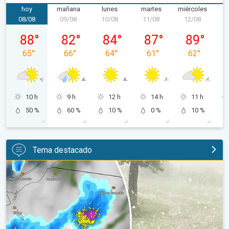
hoy
mañana
lunes
martes
miércoles
j
08/08
09/08
10/08
11/08
12/08
1
sábado, 08/08
domingo, 09/08
lunes, 10/08
martes, 11/08
miércoles, 1
88
°
82
°
84
°
87
°
89
°
65
°
66
°
64
°
61
°
62
°
10 h
9 h
12 h
14 h
11 h
50 %
60 %
10 %
0 %
10 %
Tema destacado
Granizo gigante en Polonia. Tormentas severas. . .