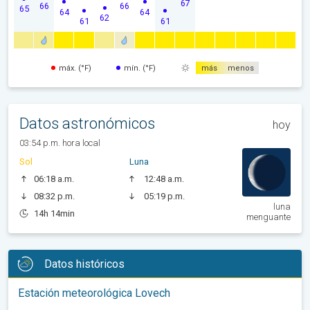
67
66
66
65
64
64
62
61
61
máx. (°F)
mín. (°F)
más
menos
Datos astronómicos
hoy
03:54 p.m. hora local
Sol
Luna
06:18 a.m.
12:48 a.m.
08:32 p.m.
05:19 p.m.
luna
14h 14min
menguante
Datos históricos
Estación meteorológica Lovech