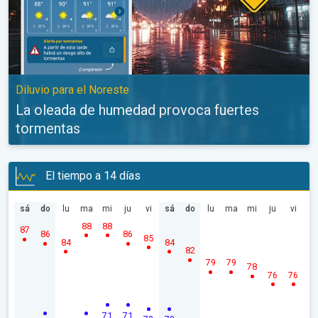
Diluvio para el Noreste
La oleada de humedad provoca fuertes
tormentas
El tiempo a 14 días
sá
do
lu
ma
mi
ju
vi
sá
do
lu
ma
mi
ju
vi
88
88
87
86
86
85
84
84
82
79
79
78
76
76
71
71