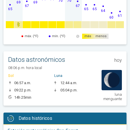
70
70
69
69
67
67
65
65
65
64
61
60
máx. (°F)
mín. (°F)
más
menos
Datos astronómicos
hoy
08:06 p.m. hora local
Sol
Luna
06:57 a.m.
12:44 a.m.
09:22 p.m.
05:04 p.m.
luna
14h 25min
menguante
Datos históricos