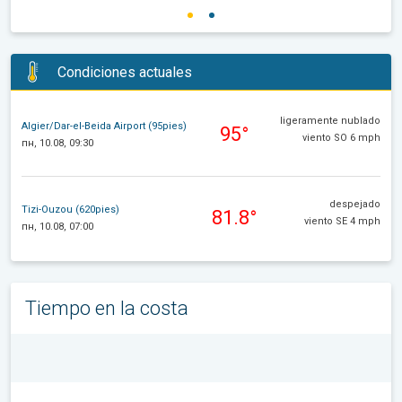
Condiciones actuales
ligeramente nublado
Algier/Dar-el-Beida Airport (95pies)
95°
viento SO 6 mph
пн, 10.08, 09:30
despejado
Tizi-Ouzou (620pies)
81.8°
viento SE 4 mph
пн, 10.08, 07:00
Tiempo en la costa