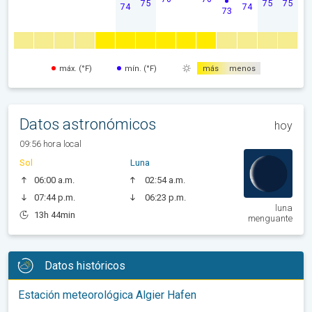
75
75
75
74
74
73
máx. (°F)
mín. (°F)
más
menos
Datos astronómicos
hoy
09:56 hora local
Sol
Luna
06:00 a.m.
02:54 a.m.
07:44 p.m.
06:23 p.m.
luna
13h 44min
menguante
Datos históricos
Estación meteorológica Algier Hafen