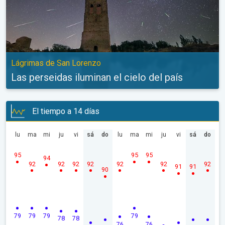
Lágrimas de San Lorenzo
Las perseidas iluminan el cielo del país
El tiempo a 14 días
lu
ma
mi
ju
vi
sá
do
lu
ma
mi
ju
vi
sá
do
95
95
95
94
92
92
92
92
92
92
92
91
91
90
79
79
79
79
78
78
76
76