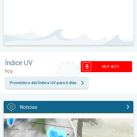
Índice UV
8
MUY ALTO
hoy
Pronóstico del Índice UV para 6 días
Noticias
Granizo gigante en Polonia. Tormentas severas. . .