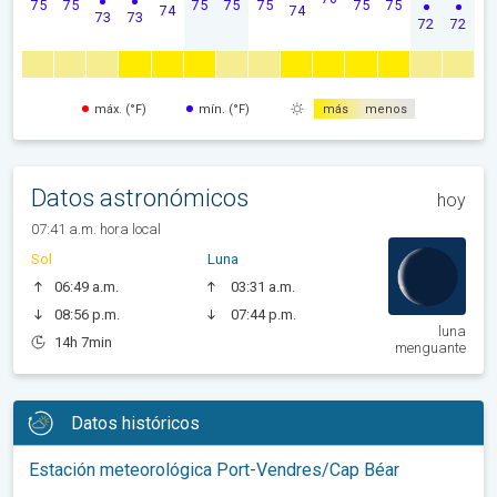
75
75
75
75
75
75
75
74
74
73
73
72
72
máx. (°F)
mín. (°F)
más
menos
Datos astronómicos
hoy
07:41 a.m. hora local
Sol
Luna
06:49 a.m.
03:31 a.m.
08:56 p.m.
07:44 p.m.
luna
14h 7min
menguante
Datos históricos
Estación meteorológica Port-Vendres/Cap Béar