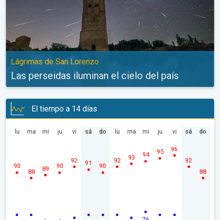
Lágrimas de San Lorenzo
Las perseidas iluminan el cielo del país
El tiempo a 14 días
lu
ma
mi
ju
vi
sá
do
lu
ma
mi
ju
vi
sá
do
96
95
94
93
92
92
92
91
90
90
90
89
88
88
76