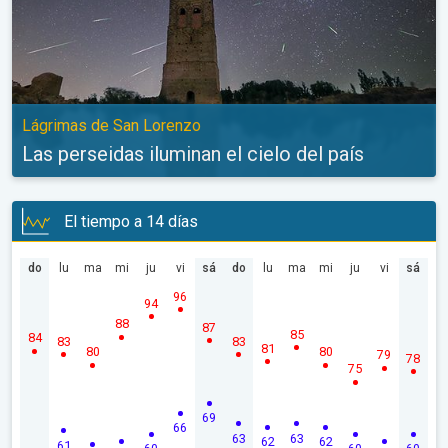
Lágrimas de San Lorenzo
Las perseidas iluminan el cielo del país
El tiempo a 14 días
do
lu
ma
mi
ju
vi
sá
do
lu
ma
mi
ju
vi
sá
96
94
88
87
85
84
83
83
81
80
80
79
78
75
69
66
63
63
62
62
61