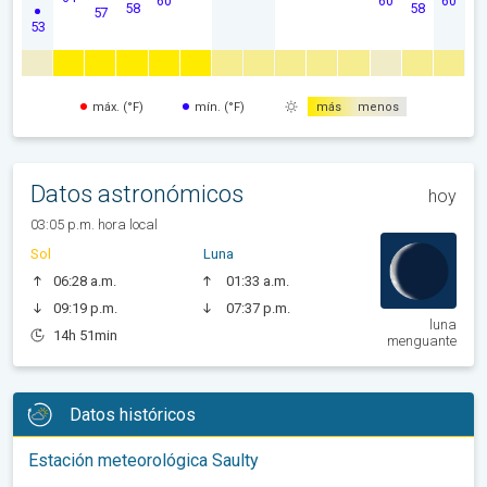
60
60
60
58
58
57
53
máx. (°F)
mín. (°F)
más
menos
Datos astronómicos
hoy
03:05 p.m. hora local
Sol
Luna
06:28 a.m.
01:33 a.m.
09:19 p.m.
07:37 p.m.
luna
14h 51min
menguante
Datos históricos
Estación meteorológica Saulty