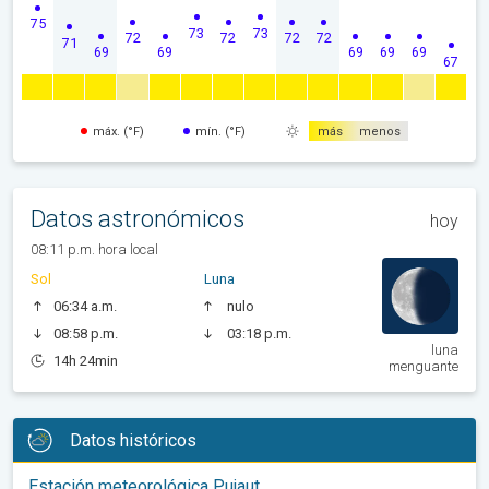
75
73
73
72
72
72
72
71
69
69
69
69
69
67
máx. (°F)
mín. (°F)
más
menos
Datos astronómicos
hoy
08:11 p.m. hora local
Sol
Luna
06:34 a.m.
nulo
08:58 p.m.
03:18 p.m.
luna
14h 24min
menguante
Datos históricos
Estación meteorológica Pujaut