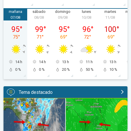
mañana
sábado
domingo
lunes
martes
mié
07/08
08/08
09/08
10/08
11/08
1
viernes, 07/08
sábado, 08/08
domingo, 09/08
lunes, 10/08
martes, 11/
95
°
99
°
95
°
96
°
100
°
75
°
71
°
69
°
72
°
69
°
14 h
14 h
13 h
11 h
13 h
0 %
0 %
20 %
50 %
10 %
Tema destacado
Así se forman los aguaceros de hoy. Una historia de Florida. . .