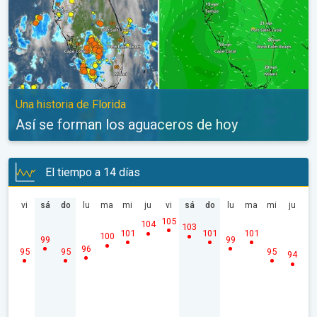
Una historia de Florida
Así se forman los aguaceros de hoy
El tiempo a 14 días
vi
sá
do
lu
ma
mi
ju
vi
sá
do
lu
ma
mi
ju
105
104
103
101
101
101
100
99
99
96
95
95
95
94