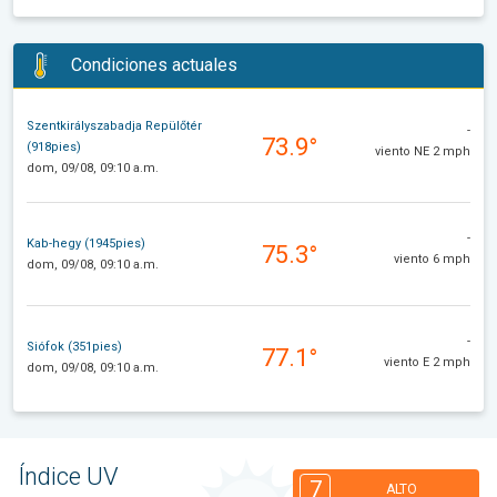
Condiciones actuales
Szentkirályszabadja Repülőtér
-
73.9°
(918pies)
viento NE 2 mph
dom, 09/08, 09:10 a.m.
-
Kab-hegy (1945pies)
75.3°
viento 6 mph
dom, 09/08, 09:10 a.m.
-
Siófok (351pies)
77.1°
viento E 2 mph
dom, 09/08, 09:10 a.m.
Índice UV
7
ALTO