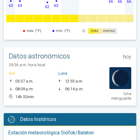
66
66
66
63
63
63
62
máx. (°F)
mín. (°F)
más
menos
Datos astronómicos
hoy
09:36 a.m. hora local
Sol
Luna
05:37 a.m.
12:55 a.m.
08:09 p.m.
06:14 p.m.
luna
14h 32min
menguante
Datos históricos
Estación meteorológica Siófok/Balaton