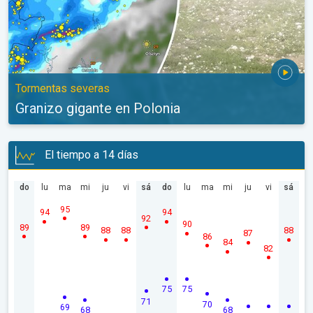
Tormentas severas
Granizo gigante en Polonia
El tiempo a 14 días
do
lu
ma
mi
ju
vi
sá
do
lu
ma
mi
ju
vi
sá
95
94
94
92
90
89
89
88
88
88
87
86
84
82
75
75
71
70
69
68
68