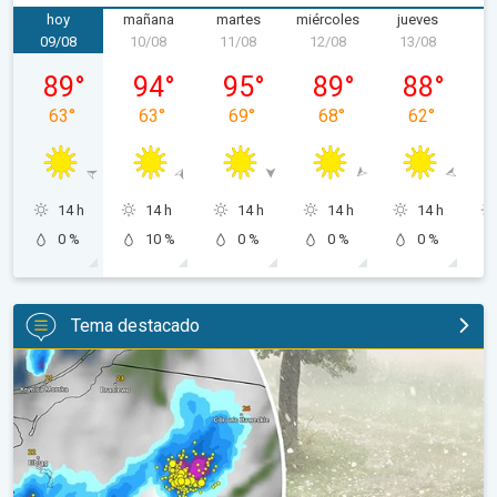
hoy
mañana
martes
miércoles
jueves
v
09/08
10/08
11/08
12/08
13/08
1
domingo, 09/08
lunes, 10/08
martes, 11/08
miércoles, 12/08
jueves, 13/0
89
°
94
°
95
°
89
°
88
°
63
°
63
°
69
°
68
°
62
°
14 h
14 h
14 h
14 h
14 h
0 %
10 %
0 %
0 %
0 %
Tema destacado
Granizo gigante en Polonia. Tormentas severas. . .