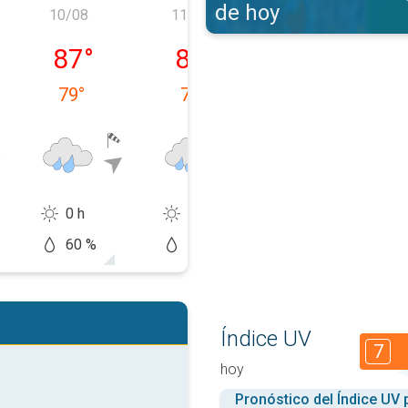
de hoy
10/08
11/08
12/08
, 09/08
lunes, 10/08
martes, 11/08
miércoles, 12/
87
°
87
°
88
°
79
°
79
°
77
°
0 h
0 h
4 h
60 %
60 %
70 %
Índice UV
7
hoy
Pronóstico del Índice UV 