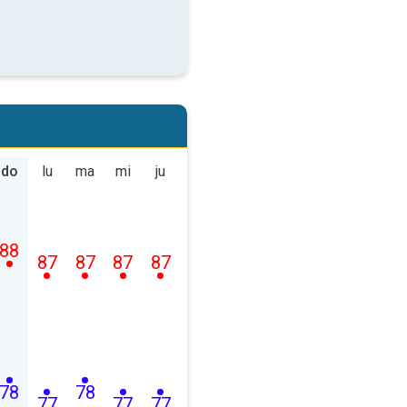
do
lu
ma
mi
ju
88
87
87
87
87
78
78
77
77
77