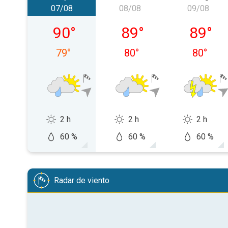
07/08
08/08
09/08
viernes, 07/08
sábado, 08/08
domingo
90
°
89
°
89
°
79
°
80
°
80
°
2 h
2 h
2 h
60 %
60 %
60 %
Radar de viento