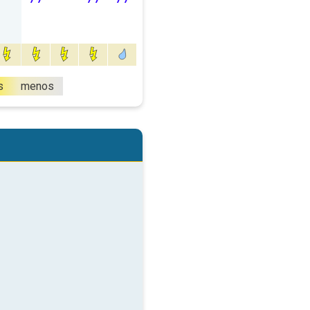
s
menos