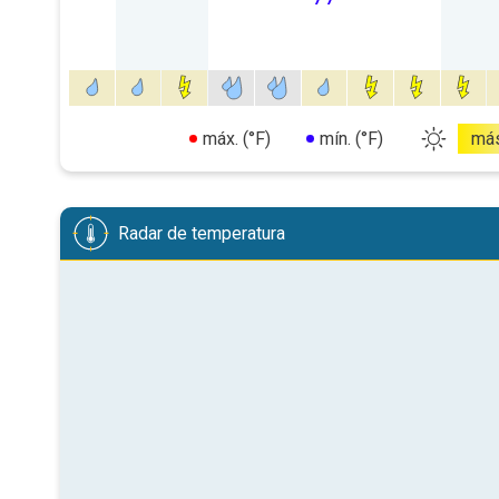
máx. (°F)
mín. (°F)
má
Radar de temperatura