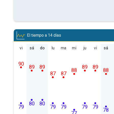
El tiempo a 14 días
vi
sá
do
lu
ma
mi
ju
vi
sá
90
89
89
89
89
88
88
87
87
80
80
79
79
79
79
79
78
77