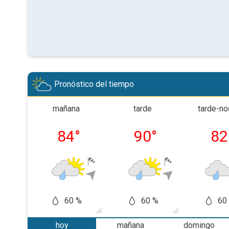
Pronóstico del tiempo
mañana
tarde
tarde-n
84
°
90
°
82
60 %
60 %
60
hoy
mañana
domingo