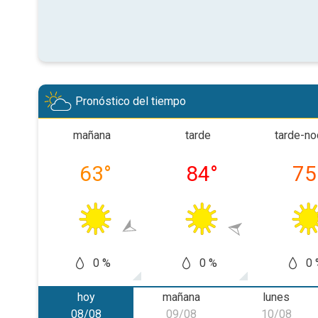
Pronóstico del tiempo
mañana
tarde
tarde-n
63
°
84
°
75
0 %
0 %
0 
hoy
mañana
lunes
08/08
09/08
10/08