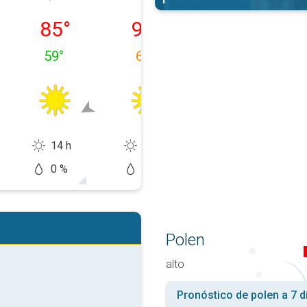
0/08
martes, 11/08
miércoles, 12/08
jueves, 13/08
85
°
93
°
98
°
59
°
61
°
61
°
14 h
14 h
14 h
0 %
0 %
20 %
Polen
alto
Pronóstico de polen a 7 d