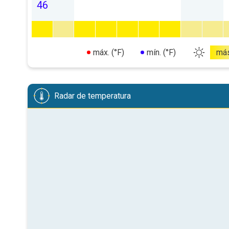
46
máx. (°F)
mín. (°F)
má
Radar de temperatura