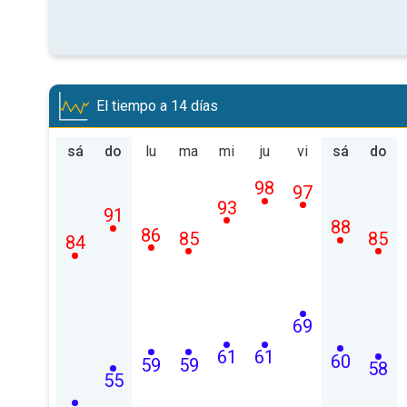
El tiempo a 14 días
sá
do
lu
ma
mi
ju
vi
sá
do
98
97
93
91
88
86
85
85
84
69
61
61
60
59
59
58
55