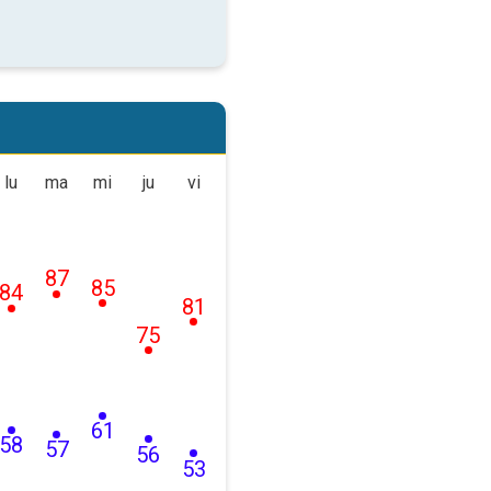
lu
ma
mi
ju
vi
87
85
84
81
75
61
58
57
56
53