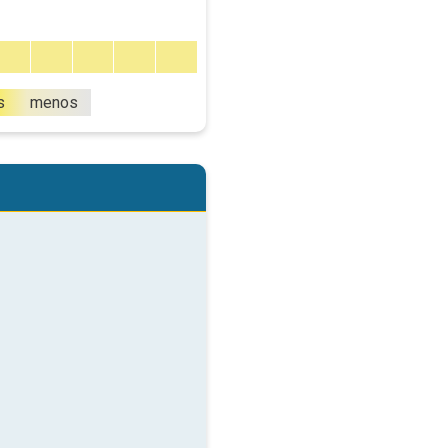
s
menos