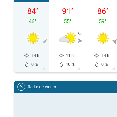
sábado, 08/08
domingo, 09/08
lunes, 1
84
°
91
°
86
°
46
°
55
°
59
°
14 h
11 h
14 h
0 %
10 %
0 %
Radar de viento