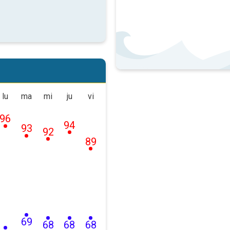
lu
ma
mi
ju
vi
96
94
93
92
89
69
68
68
68