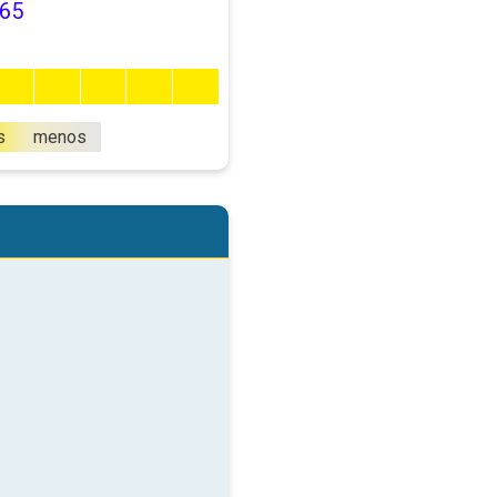
65
s
menos