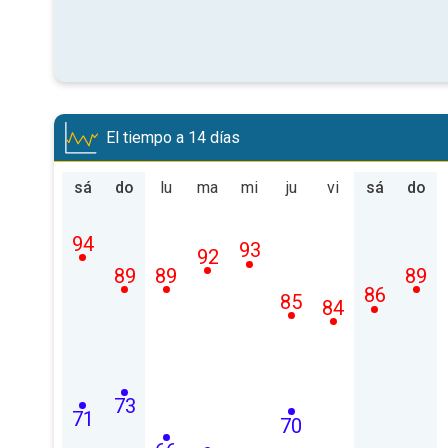
El tiempo a 14 días
sá
do
lu
ma
mi
ju
vi
sá
do
94
93
92
89
89
89
86
85
84
73
71
70