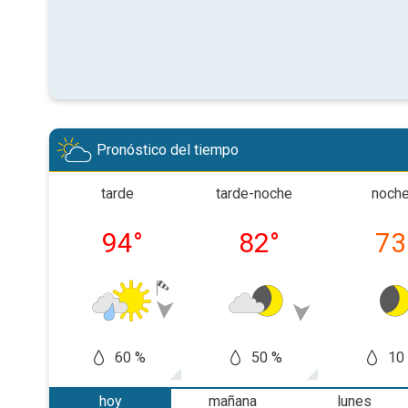
Pronóstico del tiempo
tarde
tarde-noche
noch
94
°
82
°
73
60 %
50 %
10
hoy
mañana
lunes