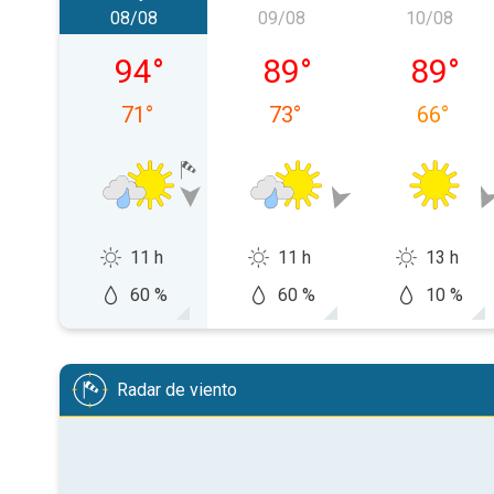
08/08
09/08
10/08
sábado, 08/08
domingo, 09/08
lunes, 1
94
°
89
°
89
°
71
°
73
°
66
°
11 h
11 h
13 h
60 %
60 %
10 %
Radar de viento