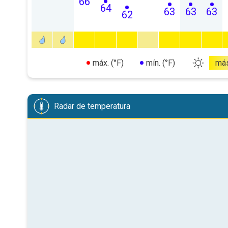
66
64
63
63
63
62
máx. (°F)
mín. (°F)
má
Radar de temperatura