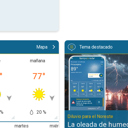
Mapa
Tema destacado
La oleada de humedad provoca fu
e
mañana
tarde
tarde-n
°
77
°
89
°
76
 %
20 %
60 %
30
Diluvio para el Noreste
La oleada de hume
martes
miércoles
jueves