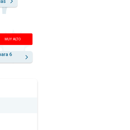
ías
MUY ALTO
para 6