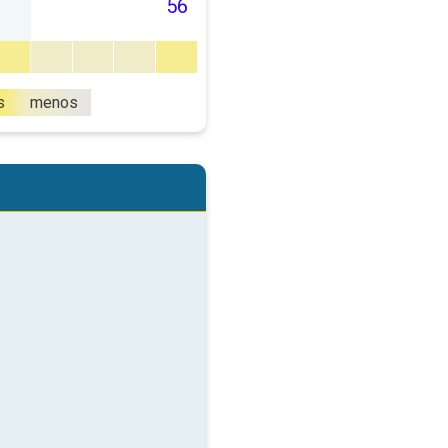
56
s
menos