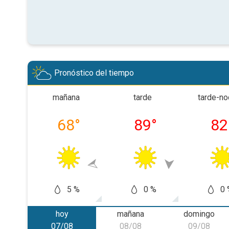
Pronóstico del tiempo
mañana
tarde
tarde-n
68
°
89
°
82
5 %
0 %
0 
hoy
mañana
domingo
07/08
08/08
09/08