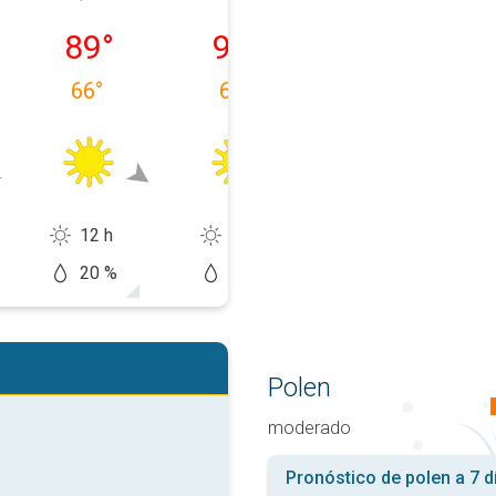
, 09/08
lunes, 10/08
martes, 11/08
miércoles, 12/
89
°
99
°
88
°
66
°
68
°
73
°
12 h
12 h
12 h
20 %
5 %
20 %
Polen
moderado
Pronóstico de polen a 7 d