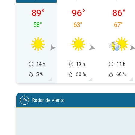
viernes, 07/08
sábado, 08/08
domingo
89
°
96
°
86
°
58
°
63
°
67
°
14 h
13 h
11 h
5 %
20 %
60 %
Radar de viento