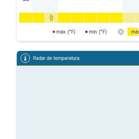
máx. (°F)
mín. (°F)
má
Radar de temperatura