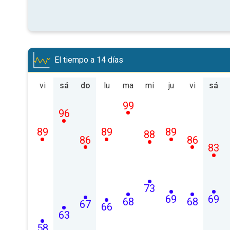
El tiempo a 14 días
vi
sá
do
lu
ma
mi
ju
vi
sá
99
96
89
89
89
88
86
86
83
73
69
69
68
68
67
66
63
58