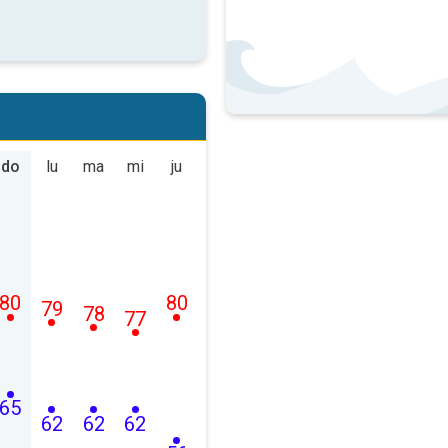
do
lu
ma
mi
ju
80
80
79
78
77
65
62
62
62