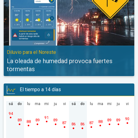
Diluvio para el Noreste
La oleada de humedad provoca fuertes
tormentas
El tiempo a 14 días
sá
do
lu
ma
mi
ju
vi
sá
do
lu
ma
mi
ju
vi
94
91
90
89
89
89
89
89
88
88
87
87
86
86