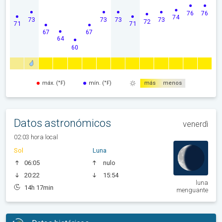
76
76
74
73
73
73
73
72
71
71
67
67
64
60
máx. (°F)
mín. (°F)
más
menos
Datos astronómicos
venerdì
02:03 hora local
Sol
Luna
06:05
nulo
20:22
15:54
luna
14h 17min
menguante