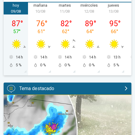
hoy
mañana
martes
miércoles
jueves
v
09/08
10/08
11/08
12/08
13/08
1
domingo, 09/08
lunes, 10/08
martes, 11/08
miércoles, 12/08
jueves, 13/0
87
°
76
°
82
°
89
°
95
°
57
°
61
°
62
°
64
°
66
°
14 h
14 h
14 h
14 h
13 h
5 %
0 %
0 %
0 %
5 %
Tema destacado
Granizo gigante en Polonia. Tormentas severas. . .