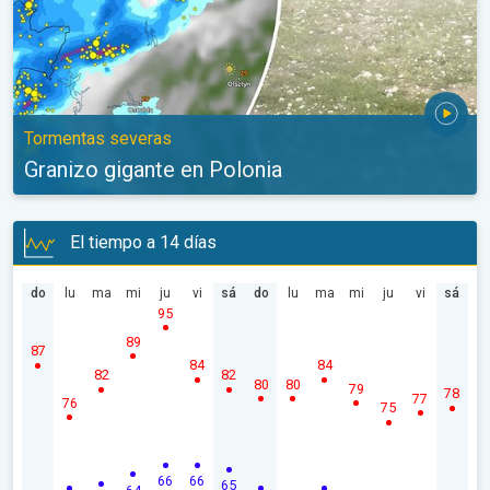
Tormentas severas
Granizo gigante en Polonia
El tiempo a 14 días
do
lu
ma
mi
ju
vi
sá
do
lu
ma
mi
ju
vi
sá
95
89
87
84
84
82
82
80
80
79
78
77
76
75
66
66
65
64