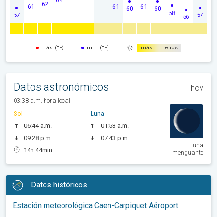
62
61
61
61
60
60
58
57
57
56
máx. (°F)
mín. (°F)
más
menos
Datos astronómicos
hoy
03:38 a.m. hora local
Sol
Luna
06:44 a.m.
01:53 a.m.
09:28 p.m.
07:43 p.m.
luna
14h 44min
menguante
Datos históricos
Estación meteorológica Caen-Carpiquet Aéroport