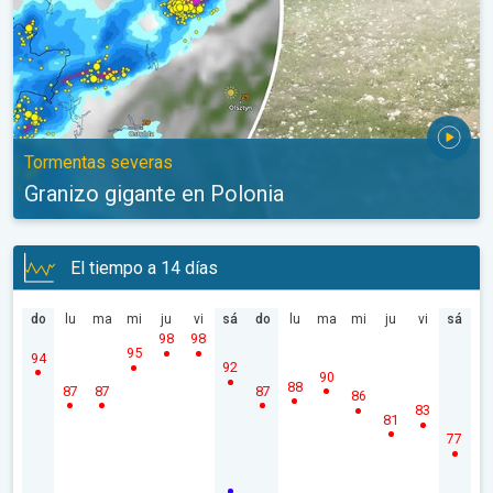
Tormentas severas
Granizo gigante en Polonia
El tiempo a 14 días
do
lu
ma
mi
ju
vi
sá
do
lu
ma
mi
ju
vi
sá
98
98
95
94
92
90
88
87
87
87
86
83
81
77