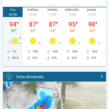
hoy
mañana
martes
miércoles
jueves
v
09/08
10/08
11/08
12/08
13/08
1
domingo, 09/08
lunes, 10/08
martes, 11/08
miércoles, 12/08
jueves, 13/0
94
°
87
°
87
°
95
°
98
°
59
°
63
°
64
°
64
°
65
°
7 h
14 h
14 h
14 h
14 h
50 %
5 %
0 %
0 %
5 %
Tema destacado
Granizo gigante en Polonia. Tormentas severas. . .