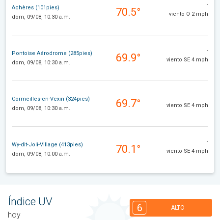
-
Achères (101pies)
70.5°
viento O 2 mph
dom, 09/08, 10:30 a.m.
-
Pontoise Aérodrome (285pies)
69.9°
viento SE 4 mph
dom, 09/08, 10:30 a.m.
-
Cormeilles-en-Vexin (324pies)
69.7°
viento SE 4 mph
dom, 09/08, 10:30 a.m.
-
Wy-dit-Joli-Village (413pies)
70.1°
viento SE 4 mph
dom, 09/08, 10:00 a.m.
Índice UV
6
ALTO
hoy