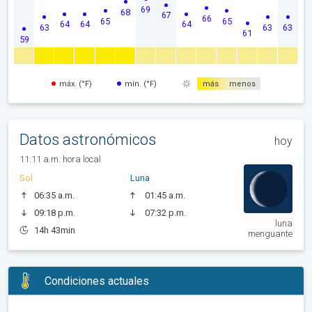
69
68
67
66
65
65
64
64
64
63
63
63
61
59
máx. (°F)
mín. (°F)
más
menos
Datos astronómicos
hoy
11:11 a.m. hora local
Sol
Luna
06:35 a.m.
01:45 a.m.
09:18 p.m.
07:32 p.m.
luna
14h 43min
menguante
Condiciones actuales