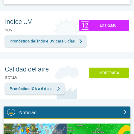
Índice UV
12
EXTREMO
hoy
Pronóstico del Índice UV para 6 días
Calidad del aire
MODERADA
actual
Pronóstico ICA a 6 días.
Noticias
Así se forman los aguaceros de hoy. Una historia de Florida. . .