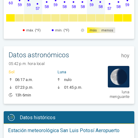
60
59
59
59
59
59
58
58
58
58
58
58
57
57
máx. (°F)
mín. (°F)
más
menos
Datos astronómicos
hoy
05:42 p.m. hora local
Sol
Luna
06:17 a.m.
nulo
07:23 p.m.
01:45 p.m.
luna
13h 6min
menguante
Datos históricos
Estación meteorológica San Luis Potosí Aeropuerto