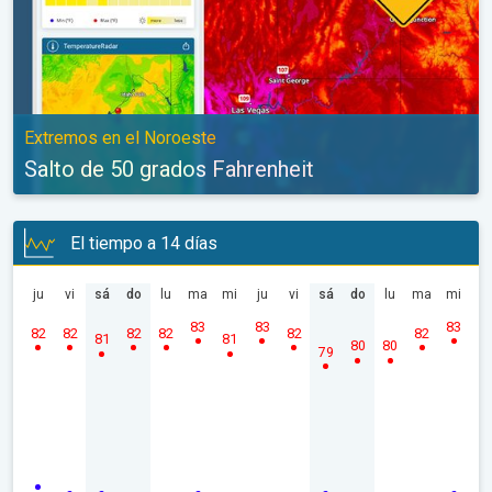
Extremos en el Noroeste
Salto de 50 grados Fahrenheit
El tiempo a 14 días
ju
vi
sá
do
lu
ma
mi
ju
vi
sá
do
lu
ma
mi
83
83
83
82
82
82
82
82
82
81
81
80
80
79