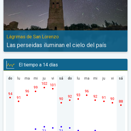
Lágrimas de San Lorenzo
Las perseidas iluminan el cielo del país
El tiempo a 14 días
do
lu
ma
mi
ju
vi
sá
do
lu
ma
mi
ju
vi
sá
102
101
99
96
96
94
93
92
92
91
91
90
90
88
71
71