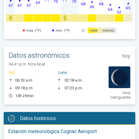
70
70
69
68
68
67
67
67
66
65
64
62
máx. (°F)
mín. (°F)
más
menos
Datos astronómicos
hoy
04:41 p.m. hora local
Sol
Luna
06:53 a.m.
02:18 a.m.
09:18 p.m.
07:23 p.m.
luna
14h 25min
menguante
Datos históricos
Estación meteorológica Cognac Aéroport