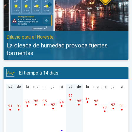
Diluvio para el Noreste
La oleada de humedad provoca fuertes
tormentas
El tiempo a 14 días
sá
do
lu
ma
mi
ju
vi
sá
do
lu
ma
mi
ju
vi
99
97
95
95
95
95
94
94
92
92
91
91
91
90