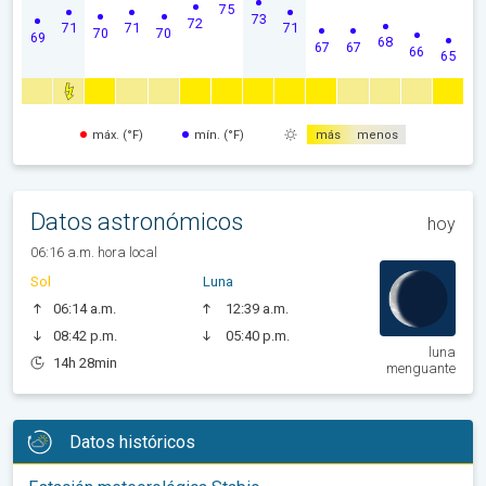
75
73
72
71
71
71
70
70
69
68
67
67
66
65
máx. (°F)
mín. (°F)
más
menos
Datos astronómicos
hoy
06:16 a.m. hora local
Sol
Luna
06:14 a.m.
12:39 a.m.
08:42 p.m.
05:40 p.m.
luna
14h 28min
menguante
Datos históricos