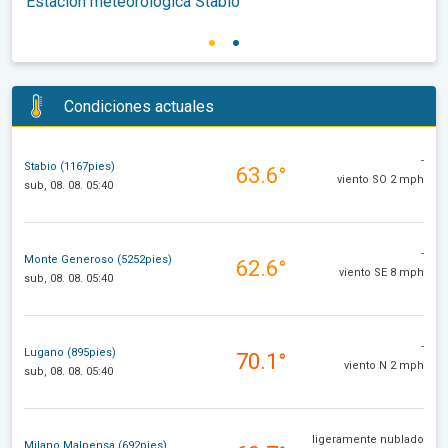
Estación meteorológica Stabio
Condiciones actuales
-
Stabio (1167pies)
63.6°
viento SO 2 mph
sub, 08. 08. 05:40
-
Monte Generoso (5252pies)
62.6°
viento SE 8 mph
sub, 08. 08. 05:40
-
Lugano (895pies)
70.1°
viento N 2 mph
sub, 08. 08. 05:40
ligeramente nublado
Milano Malpensa (692pies)