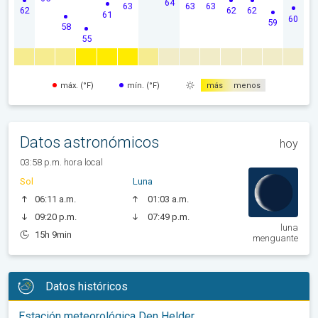
64
63
63
63
62
62
62
61
60
59
58
55
máx. (°F)
mín. (°F)
más
menos
Datos astronómicos
hoy
03:58 p.m. hora local
Sol
Luna
06:11 a.m.
01:03 a.m.
09:20 p.m.
07:49 p.m.
luna
15h 9min
menguante
Datos históricos
Estación meteorológica Den Helder