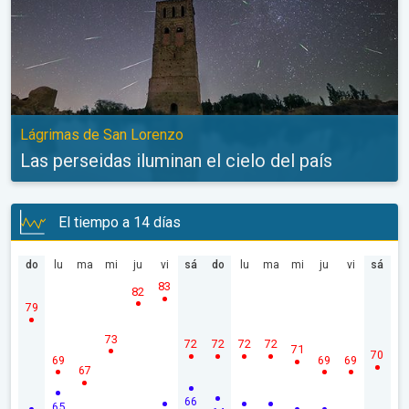
Lágrimas de San Lorenzo
Las perseidas iluminan el cielo del país
El tiempo a 14 días
do
lu
ma
mi
ju
vi
sá
do
lu
ma
mi
ju
vi
sá
83
82
79
73
72
72
72
72
71
70
69
69
69
67
66
65