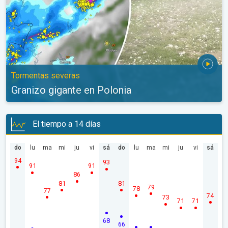
Tormentas severas
Granizo gigante en Polonia
El tiempo a 14 días
do
lu
ma
mi
ju
vi
sá
do
lu
ma
mi
ju
vi
sá
94
93
91
91
86
81
81
79
78
77
74
73
71
71
68
66