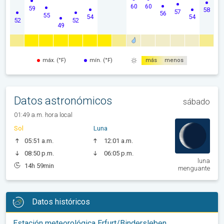
60
60
59
58
57
56
55
54
54
52
52
49
máx. (°F)
mín. (°F)
más
menos
Datos astronómicos
sábado
01:49 a.m. hora local
Sol
Luna
05:51 a.m.
12:01 a.m.
08:50 p.m.
06:05 p.m.
luna
14h 59min
menguante
Datos históricos
Estación meteorológica Erfurt/Bindersleben