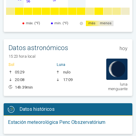
56
máx. (°F)
mín. (°F)
más
menos
Datos astronómicos
hoy
15:23 hora local
Sol
Luna
05:29
nulo
20:08
17:09
luna
14h 39min
menguante
Datos históricos
Estación meteorológica Penc Obszervatórium