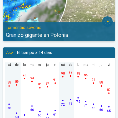
Tormentas severas
Granizo gigante en Polonia
El tiempo a 14 días
sá
do
lu
ma
mi
ju
vi
sá
do
lu
ma
mi
ju
vi
99
98
98
96
96
93
91
91
89
88
88
87
86
80
75
73
72
71
68
68
66
66
65
61
60
58
57