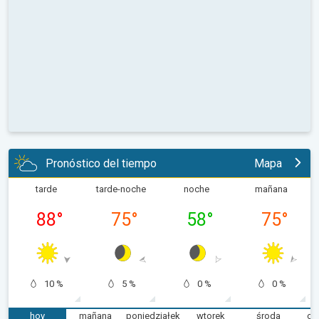
Pronóstico del tiempo
Mapa
tarde
tarde-noche
noche
mañana
88
°
75
°
58
°
75
°
10 %
5 %
0 %
0 %
hoy
mañana
poniedziałek
wtorek
środa
cz