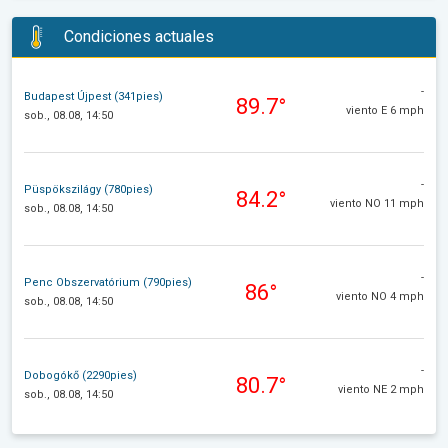
Condiciones actuales
-
Budapest Újpest (341pies)
89.7°
viento E 6 mph
sob., 08.08, 14:50
-
Püspökszilágy (780pies)
84.2°
viento NO 11 mph
sob., 08.08, 14:50
-
Penc Obszervatórium (790pies)
86°
viento NO 4 mph
sob., 08.08, 14:50
-
Dobogókő (2290pies)
80.7°
viento NE 2 mph
sob., 08.08, 14:50