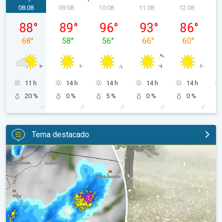
08.08
09.08
10.08
11.08
12.08
sobota, 08.08
niedziela, 09.08
poniedziałek, 10.08
wtorek, 11.08
środa, 12.08
88
°
89
°
96
°
93
°
86
°
68
°
58
°
56
°
66
°
60
°
11 h
14 h
14 h
14 h
14 h
20 %
0 %
5 %
0 %
0 %
Tema destacado
Granizo gigante en Polonia. Tormentas severas. . .