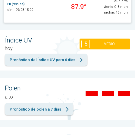
cubierto
Ell (98pies)
87.9°
viento O 8 mph
dim. 09/08 15:00
rachas 15 mph
Índice UV
5
MEDIO
hoy
Pronóstico del Índice UV para 6 días
Polen
alto
Pronóstico de polen a 7 días