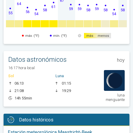
67
64
61
59
59
59
58
58
58
58
56
55
54
54
máx. (°F)
mín. (°F)
más
menos
Datos astronómicos
hoy
16:17 hora local
Sol
Luna
06:13
01:15
21:08
19:29
luna
14h 55min
menguante
Datos históricos
Estación meteorológica Maastricht-Beek