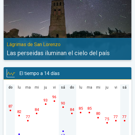
Lágrimas de San Lorenzo
Las perseidas iluminan el cielo del país
El tiempo a 14 días
do
lu
ma
mi
ju
vi
sá
do
lu
ma
mi
ju
vi
sá
96
93
90
87
85
85
84
84
82
80
77
77
77
75