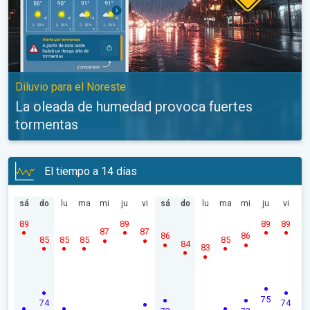
Diluvio para el Noreste
La oleada de humedad provoca fuertes
tormentas
El tiempo a 14 días
sá
do
lu
ma
mi
ju
vi
sá
do
lu
ma
mi
ju
vi
89
89
89
89
87
87
86
86
85
85
85
85
84
83
75
74
74