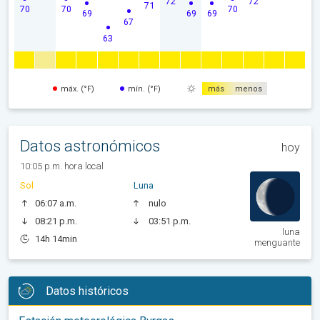
72
72
71
70
70
70
69
69
69
67
63
máx. (°F)
mín. (°F)
más
menos
Datos astronómicos
hoy
10:05 p.m. hora local
Sol
Luna
06:07 a.m.
nulo
08:21 p.m.
03:51 p.m.
luna
14h 14min
menguante
Datos históricos