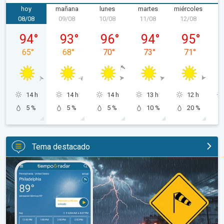
hoy
mañana
lunes
martes
miércoles
j
08/08
09/08
10/08
11/08
12/08
1
sábado, 08/08
domingo, 09/08
lunes, 10/08
martes, 11/08
miércoles, 1
94
°
93
°
96
°
94
°
95
°
65
°
68
°
70
°
73
°
71
°
14 h
14 h
14 h
13 h
12 h
5 %
5 %
5 %
10 %
20 %
Tema destacado
La oleada de humedad provoca fuertes tormentas. Diluvio para e