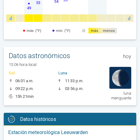
54
53
49
máx. (°F)
mín. (°F)
más
menos
Datos astronómicos
hoy
15:06 hora local
Sol
Luna
06:01 a.m.
11:33 p.m.
09:22 p.m.
03:56 p.m.
luna
15h 21min
menguante
Datos históricos
Estación meteorológica Leeuwarden