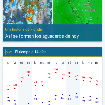
Una historia de Florida
Así se forman los aguaceros de hoy
El tiempo a 14 días
ju
vi
sá
do
lu
ma
mi
ju
vi
sá
do
lu
ma
mi
84
81
80
79
78
77
76
75
75
72
71
71
68
67
63
62
61
61
61
60
59
59
58
56
55